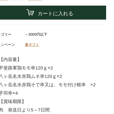
カートに入れる
テゴリー
～3000円以下
ャンペーン
夏ギフト
【内容量】
甲斐路軍鶏モモ串120ｇ×2
八ヶ岳名水赤鶏ムネ串120ｇ×2
八ヶ岳名水赤鶏そで串又は、モモ付け根串 ×2
手羽串×4
【賞味期限】
肉 発送日より5～7日間