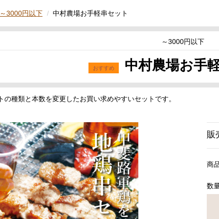
～3000円以下
中村農場お手軽串セット
～3000円以下
中村農場お手
トの種類と本数を変更したお買い求めやすいセットです。
販
商
数