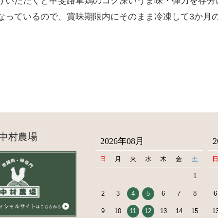
りいただくと甲斐路軍鶏のコク深いうま味・弾力を存分
なっているので、賞味期限内にそのまま冷凍して3か月
中村農場
2026年08月
日
月
火
水
木
金
土
1
2
3
4
5
6
7
8
6
9
10
11
12
13
14
15
1