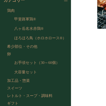
カテゴリー
鶏肉
甲斐路軍鶏®
八ヶ岳名水赤鶏®
ほろほろ鳥（ホロホロース®）
希少部位・その他
卵
お手頃セット（30～60個）
大容量セット
加工品・惣菜
スイーツ
レトルト・スープ・調味料
ギフト