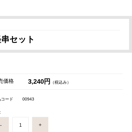
軽串セット
3,240円
売価格
（税込み）
品コード
00943
量
-
+